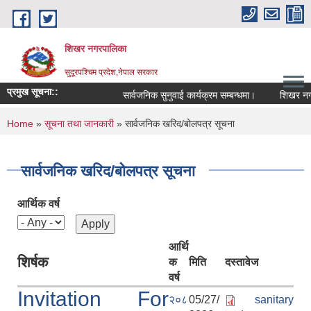
Skip to main content
शिखर नगरपालिका
सुदूरपश्चिम प्रदेश,नेपाल सरकार
प्रमुख सूचना::
सार्वजनिक सुनुवाई कार्यक्रम सम्बन्धमा।
शिखर नगरपा
You are here
Home
»
सूचना तथा जानकारी
» सार्वजनिक खरिद/बोलपत्र सूचना
सार्वजनिक खरिद/बोलपत्र सूचना
आर्थिक वर्ष
आर्थि
शिर्षक
क
मिति
दस्तावेज
वर्ष
Invitation For
२०८
05/27/
sanitary