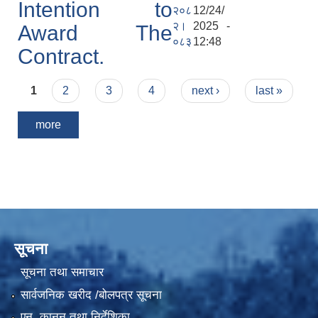
Intention to
२०८
12/24/
२।
2025 -
Award The
०८३
12:48
Contract.
Pages
1
2
3
4
next ›
last »
more
सूचना
सूचना तथा समाचार
सार्वजनिक खरीद /बोलपत्र सूचना
एन, कानुन तथा निर्देशिका