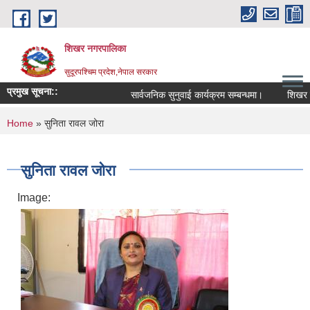
Skip to main content
शिखर नगरपालिका
सुदूरपश्चिम प्रदेश,नेपाल सरकार
प्रमुख सूचना::
सार्वजनिक सुनुवाई कार्यक्रम सम्बन्धमा।
शिखर नगर
You are here
Home
» सुनिता रावल जोरा
सुनिता रावल जोरा
Image: